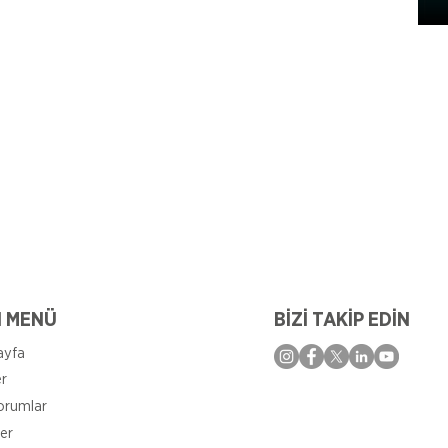
I MENÜ
BİZİ TAKİP EDİN
ayfa
er
orumlar
er