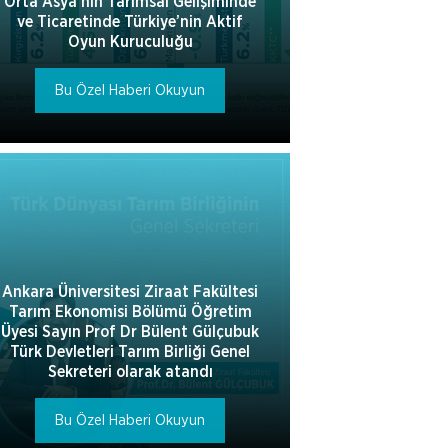
Orta Asya’nın Tarımsal Gelişiminde
ve Ticaretinde Türkiye’nin Aktif
Oyun Kuruculuğu
Bu Özel Haberi Okuyun
Ankara Üniversitesi Ziraat Fakültesi
Tarım Ekonomisi Bölümü Öğretim
Üyesi Sayın Prof Dr Bülent Gülçubuk
Türk Devletleri Tarım Birliği Genel
Sekreteri olarak atandı
Bu Özel Haberi Okuyun