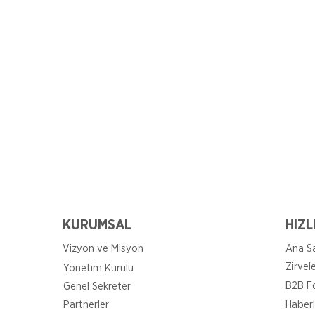
KURUMSAL
HIZL
Vizyon ve Misyon
Ana S
Zirvel
Yönetim Kurulu
B2B F
Genel Sekreter
Partnerler
Haberl