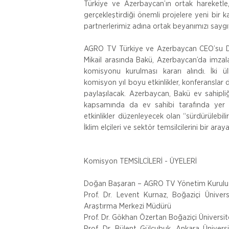
Türkiye ve Azerbaycan’ın ortak hareketle,
gerçekleştirdiği önemli projelere yeni bir 
partnerlerimiz adına ortak beyanımızı say
AGRO TV Türkiye ve Azerbaycan CEO’su D
Mikail arasında Bakü, Azerbaycan’da imzalan
komisyonu kurulması kararı alındı. İki ü
komisyon yıl boyu etkinlikler, konferanslar
paylaşılacak. Azerbaycan, Bakü ev sahipli
kapsamında da ev sahibi tarafında yer a
etkinlikler düzenleyecek olan “sürdürülebil
İklim elçileri ve sektör temsilcilerini bir aray
Komisyon 
TEMSİLCİLERİ - ÜYELERİ
Doğan Başaran – AGRO TV Yönetim Kurulu
Prof. Dr. Levent Kurnaz, Boğaziçi Üniversi
Araştırma Merkezi Müdürü
Prof. Dr. Gökhan Özertan Boğaziçi Üniversit
Prof. Dr. Bülent Gülçubuk, Ankara Ünivers