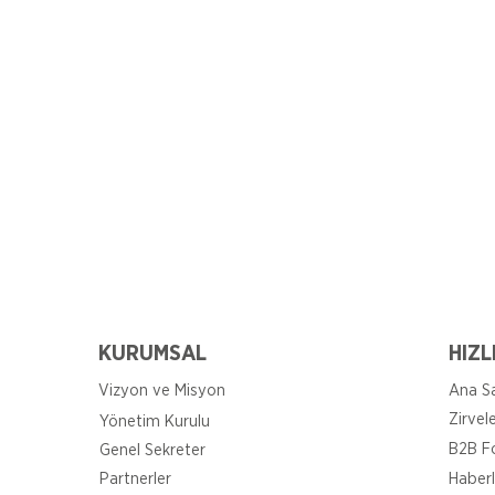
KURUMSAL
HIZL
Vizyon ve Misyon
Ana S
Zirvel
Yönetim Kurulu
B2B F
Genel Sekreter
Partnerler
Haberl