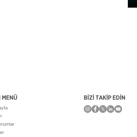
I MENÜ
BİZİ TAKİP EDİN
ayfa
er
orumlar
er