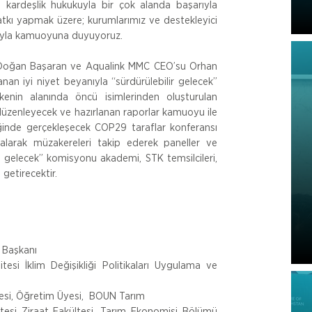
 kardeşlik hukukuyla bir çok alanda başarıyla 
katkı yapmak üzere; kurumlarımız ve destekleyici 
gıyla kamuoyuna duyuyoruz.
oğan Başaran ve Aqualink MMC CEO’su Orhan 
an iyi niyet beyanıyla “sürdürülebilir gelecek” 
lkenin alanında öncü isimlerinden oluşturulan 
 düzenleyecek ve hazırlanan raporlar kamuoyu ile 
ğinde gerçekleşecek COP29 taraflar konferansı 
larak müzakereleri takip ederek paneller ve 
ir gelecek” komisyonu akademi, STK temsilcileri, 
a getirecektir.
 Başkanı
tesi İklim Değişikliği Politikaları Uygulama ve 
esi, Öğretim Üyesi,
BOUN Tarım
itesi Ziraat Fakültesi, Tarım Ekonomisi Bölümü 