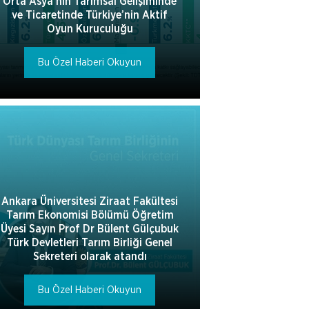
Orta Asya’nın Tarımsal Gelişiminde
ve Ticaretinde Türkiye’nin Aktif
Oyun Kuruculuğu
Bu Özel Haberi Okuyun
Ankara Üniversitesi Ziraat Fakültesi
Tarım Ekonomisi Bölümü Öğretim
Üyesi Sayın Prof Dr Bülent Gülçubuk
Türk Devletleri Tarım Birliği Genel
Sekreteri olarak atandı
Bu Özel Haberi Okuyun