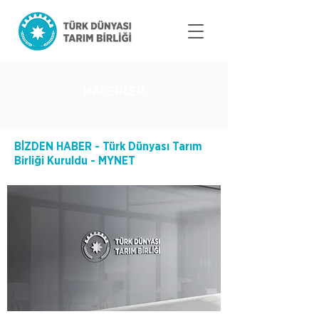
HABERLER
BİZDEN HABER - Türk Dünyası Tarım
Birliği Kuruldu - MYNET