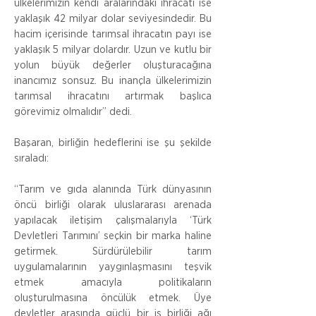
ülkelerimizin kendi aralarındaki ihracatı ise 
yaklaşık 42 milyar dolar seviyesindedir. Bu 
hacim içerisinde tarımsal ihracatın payı ise 
yaklaşık 5 milyar dolardır. Uzun ve kutlu bir 
yolun büyük değerler oluşturacağına 
inancımız sonsuz. Bu inançla ülkelerimizin 
tarımsal ihracatını artırmak başlıca 
görevimiz olmalıdır” dedi.
Başaran, birliğin hedeflerini ise şu şekilde 
sıraladı:
“Tarım ve gıda alanında Türk dünyasının 
öncü birliği olarak uluslararası arenada 
yapılacak iletişim çalışmalarıyla ‘Türk 
Devletleri Tarımını’ seçkin bir marka haline 
getirmek. Sürdürülebilir tarım 
uygulamalarının yaygınlaşmasını teşvik 
etmek amacıyla politikaların 
oluşturulmasına öncülük etmek. Üye 
devletler arasında güçlü bir iş birliği ağı 