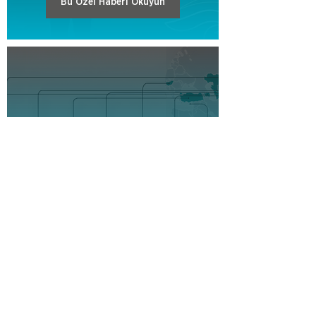
Bu Özel Haberi Okuyun
Orta Asya’nın Tarımsal Gelişiminde
ve Ticaretinde Türkiye’nin Aktif Oyun
Kuruculuğu
Bu Özel Haberi Okuyun